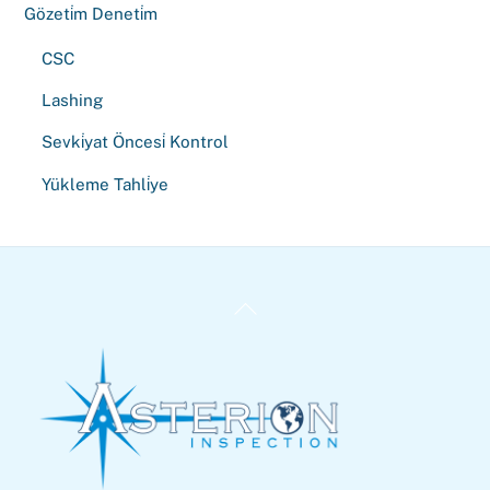
Gözeti̇m Deneti̇m
CSC
Lashing
Sevki̇yat Öncesi̇ Kontrol
Yükleme Tahli̇ye
Back
To
Top