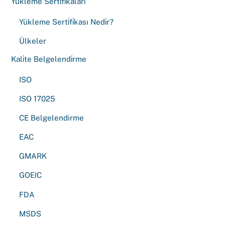
Yükleme Serti̇fi̇kalari
Yükleme Serti̇fi̇kası Nedi̇r?
Ülkeler
Kali̇te Belgelendi̇rme
ISO
ISO 17025
CE Belgelendirme
EAC
GMARK
GOEIC
FDA
MSDS