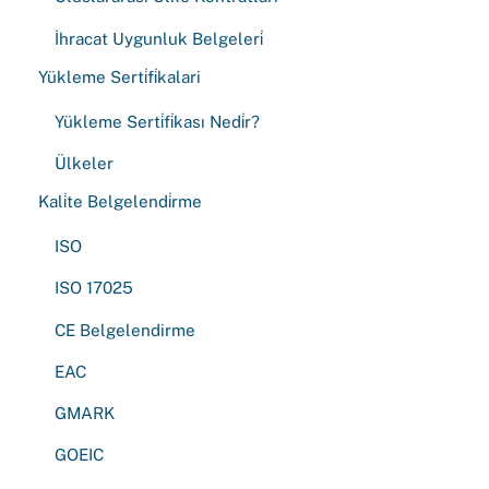
İhracat Uygunluk Belgeleri̇
Yükleme Serti̇fi̇kalari
Yükleme Serti̇fi̇kası Nedi̇r?
Ülkeler
Kali̇te Belgelendi̇rme
ISO
ISO 17025
CE Belgelendirme
EAC
GMARK
GOEIC