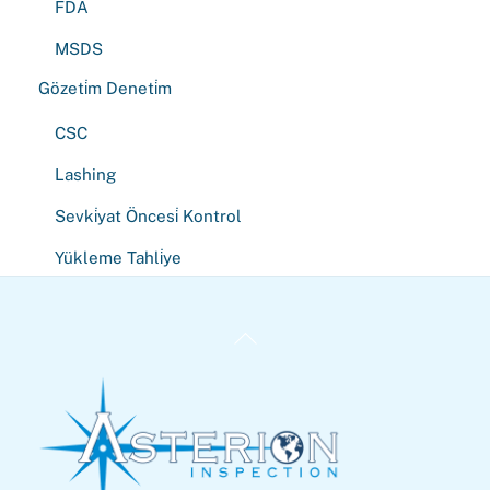
FDA
MSDS
Gözeti̇m Deneti̇m
CSC
Lashing
Sevki̇yat Öncesi̇ Kontrol
Yükleme Tahli̇ye
Back
To
Top